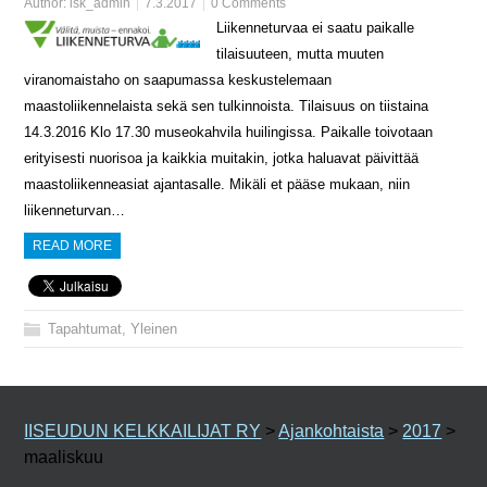
Author:
isk_admin
7.3.2017
0 Comments
Liikenneturvaa ei saatu paikalle
tilaisuuteen, mutta muuten
viranomaistaho on saapumassa keskustelemaan
maastoliikennelaista sekä sen tulkinnoista. Tilaisuus on tiistaina
14.3.2016 Klo 17.30 museokahvila huilingissa. Paikalle toivotaan
erityisesti nuorisoa ja kaikkia muitakin, jotka haluavat päivittää
maastoliikenneasiat ajantasalle. Mikäli et pääse mukaan, niin
liikenneturvan…
READ MORE
Tapahtumat
,
Yleinen
IISEUDUN KELKKAILIJAT RY
>
Ajankohtaista
>
2017
>
maaliskuu