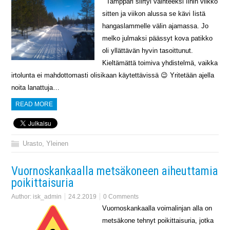
Tamppari siirtyi vaihteeksi Iihin viikko
sitten ja viikon alussa se kävi Iistä
hangaslammelle välin ajamassa. Jo
melko julmaksi päässyt kova patikko
oli yllättävän hyvin tasoittunut.
Kieltämättä toimiva yhdistelmä, vaikka
irtolunta ei mahdottomasti olisikaan käytettävissä 😉 Yritetään ajella
noita lanattuja…
READ MORE
Urasto
,
Yleinen
Vuornoskankaalla metsäkoneen aiheuttamia
poikittaisuria
Author:
isk_admin
24.2.2019
0 Comments
Vuornoskankaalla voimalinjan alla on
metsäkone tehnyt poikittaisuria, jotka