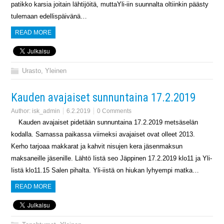
patikko karsia joitain lähtijöitä, muttaYli-iin suunnalta oltiinkin päästy
tulemaan edellispäivänä…
READ MORE
Urasto
,
Yleinen
Kauden avajaiset sunnuntaina 17.2.2019
Author:
isk_admin
6.2.2019
0 Comments
Kauden avajaiset pidetään sunnuntaina 17.2.2019 metsäselän
kodalla. Samassa paikassa viimeksi avajaiset ovat olleet 2013.
Kerho tarjoaa makkarat ja kahvit nisujen kera jäsenmaksun
maksaneille jäsenille. Lähtö Iistä seo Jäppinen 17.2.2019 klo11 ja Yli-
Iistä klo11.15 Salen pihalta. Yli-iistä on hiukan lyhyempi matka…
READ MORE