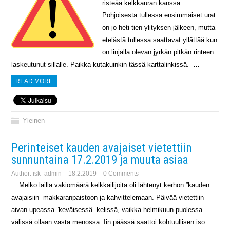
risteää kelkkauran kanssa.
Pohjoisesta tullessa ensimmäiset urat
on jo heti tien ylityksen jälkeen, mutta
etelästä tullessa saattavat yllättää kun
on linjalla olevan jyrkän pitkän rinteen
laskeutunut sillalle. Paikka kutakuinkin tässä karttalinkissä. …
READ MORE
Yleinen
Perinteiset kauden avajaiset vietettiin
sunnuntaina 17.2.2019 ja muuta asiaa
Author:
isk_admin
18.2.2019
0 Comments
Melko lailla vakiomäärä kelkkailijoita oli lähtenyt kerhon ”kauden
avajaisiin” makkaranpaistoon ja kahvittelemaan. Päivää vietettiin
aivan upeassa ”keväisessä” kelissä, vaikka helmikuun puolessa
välissä ollaan vasta menossa. Iin päässä saattoi kohtuullisen iso