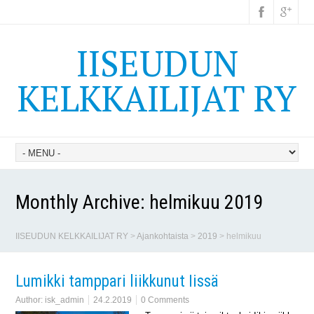
IISEUDUN
KELKKAILIJAT RY
Monthly Archive:
helmikuu 2019
IISEUDUN KELKKAILIJAT RY
>
Ajankohtaista
>
2019
>
helmikuu
Lumikki tamppari liikkunut Iissä
Author:
isk_admin
24.2.2019
0 Comments