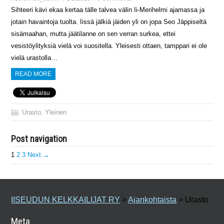
Sihteeri kävi ekaa kertaa tälle talvea välin Ii-Merihelmi ajamassa ja
jotain havaintoja tuolta. Iissä jälkiä jäiden yli on jopa Seo Jäppiseltä
sisämaahan, mutta jäätilanne on sen verran surkea, ettei
vesistöylityksiä vielä voi suositella. Yleisesti ottaen, tamppari ei ole
vielä urastolla…
READ MORE
Urasto
,
Yleinen
Post navigation
1
2
3
Next →
IISEUDUN KELKKAILIJAT RY
>
Ajankohtaista
>
Urasto
Meta