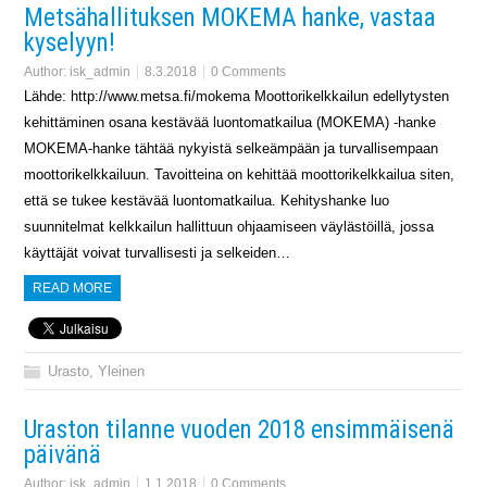
Metsähallituksen MOKEMA hanke, vastaa
kyselyyn!
Author:
isk_admin
8.3.2018
0 Comments
Lähde: http://www.metsa.fi/mokema Moottorikelkkailun edellytysten
kehittäminen osana kestävää luontomatkailua (MOKEMA) -hanke
MOKEMA-hanke tähtää nykyistä selkeämpään ja turvallisempaan
moottorikelkkailuun. Tavoitteina on kehittää moottorikelkkailua siten,
että se tukee kestävää luontomatkailua. Kehityshanke luo
suunnitelmat kelkkailun hallittuun ohjaamiseen väylästöillä, jossa
käyttäjät voivat turvallisesti ja selkeiden…
READ MORE
Urasto
,
Yleinen
Uraston tilanne vuoden 2018 ensimmäisenä
päivänä
Author:
isk_admin
1.1.2018
0 Comments