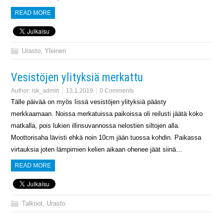
READ MORE
Urasto
,
Yleinen
Vesistöjen ylityksiä merkattu
Author:
isk_admin
13.1.2019
0 Comments
Tälle päivää on myös Iissä vesistöjen ylityksiä päästy
merkkaamaan. Noissa merkatuissa paikoissa oli reilusti jäätä koko
matkalla, pois lukien illinsuvannossa nelostien siltojen alla.
Moottorisaha lävisti ehkä noin 10cm jään tuossa kohdin. Paikassa
virtauksia joten lämpimien kelien aikaan ohenee jäät siinä…
READ MORE
Talkoot
,
Urasto