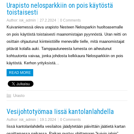
Urapisto nelosparkkiin on pois käytöstä
toistaisesti
Author:
isk_admin
27.2.2024
0 Comments
Kuivaniemessä oleva urapisto Nesteen Nelosparkin huoltoasemalle
on pois käytöstä toistaisesti maanomistajan pyynnöstä. Uran reitti on
osittain ohjautunut kiinteistöille menevälle tielle, mitä maanomistajat
pitävät kolalla auki. Tamppautuneesta lumesta on aiheutunut
kohtuutonta vaivaa, jonka johdosta kelkkaura Nelosparkkiin on pois
käytöstä. Kerhon yrityksistä…
READ MORE
Urasto
Vesijohtotyömaa Iissä kantolanlahdella
Author:
isk_admin
19.1.2024
0 Comments
Iissä kantolanlahdella vesilaitos jäädytetään päivittäin jäätietä kartan
osoittamassa paikassa. Paikan pystyy ohittamaan ”kuivin jaloin”