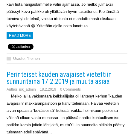
kävi Iistä hangaslammelle välin ajamassa. Jo melko julmaksi
päässyt kova patikko oli yllättävän hyvin tasoittunut. Kieltämättä
toimiva yhdistelmä, vaikka irtolunta ei mahdottomasti olisikaan
käytettävissä 😉 Yritetään ajella noita lanattuja…
READ MORE
Urasto
,
Yleinen
Perinteiset kauden avajaiset vietettiin
sunnuntaina 17.2.2019 ja muuta asiaa
Author:
isk_admin
18.2.2019
0 Comments
Melko lailla vakiomäärä kelkkailijoita oli lähtenyt kerhon ”kauden
avajaisiin” makkaranpaistoon ja kahvittelemaan. Päivää vietettiin
aivan upeassa ”keväisessä” kelissä, vaikka helmikuun puolessa
välissä ollaan vasta menossa. Iin päässä saattoi kohtuullisen iso
patikko karsia joitain lähtijöitä, muttaYli-iin suunnalta oltiinkin päästy
tulemaan edellispäivänä…