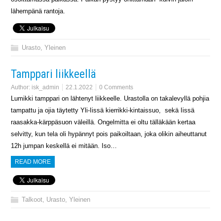
lähempänä rantoja.
Urasto
,
Yleinen
Tamppari liikkeellä
Author:
isk_admin
22.1.2022
0 Comments
Lumikki tamppari on lähtenyt liikkeelle. Urastolla on takalevyllä pohjia
tampattu ja ojia täytetty Yli-Iissä kierrikki-kintaissuo, sekä Iissä
raasakka-kärppäsuon väleillä. Ongelmitta ei oltu tälläkään kertaa
selvitty, kun tela oli hypännyt pois paikoiltaan, joka olikin aiheuttanut
12h jumpan keskellä ei mitään. Iso…
READ MORE
Talkoot
,
Urasto
,
Yleinen