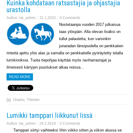
Kuinka kohdataan ratsastajia ja ohjastajia
urastolla
Author:
isk_admin
31.1.2020
0 Comments
Nostetaanpa vuoden 2017 julkaisua
taas ylöspäin. Alla olevan lisäksi on
tullut palautetta, kun varsinkin
junaradan länsipuolella on penkkatien
rinteitä ajettu ylös alas ja samalla on penkkatielle pyöräytetty telalla
lumikinoksia. Tuota tiepohjaa käyttää myös raviharrastajat ja
ilmeisesti kärryjen jousitukset alkaa noissa…
READ MORE
Urasto
,
Yleinen
Lumikki tamppari liikkunut Iissä
Author:
isk_admin
24.2.2019
0 Comments
Tamppari siirtyi vaihteeksi Iihin viikko sitten ja viikon alussa se