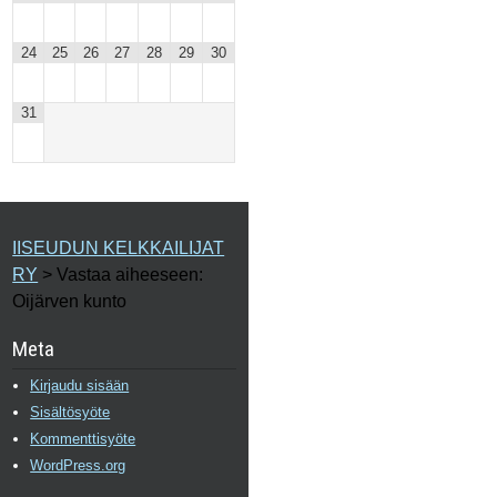
24
25
26
27
28
29
30
31
IISEUDUN KELKKAILIJAT
RY
>
Vastaa aiheeseen:
Oijärven kunto
Meta
Kirjaudu sisään
Sisältösyöte
Kommenttisyöte
WordPress.org