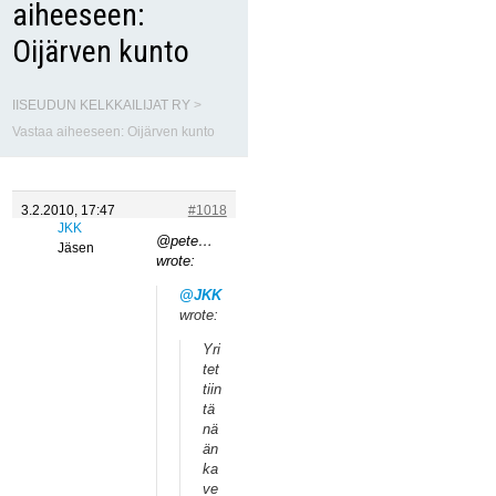
aiheeseen:
Oijärven kunto
IISEUDUN KELKKAILIJAT RY
>
Vastaa aiheeseen: Oijärven kunto
3.2.2010, 17:47
#1018
JKK
@pete…
Jäsen
wrote:
@JKK
wrote:
Yri
tet
tiin
tä
nä
än
ka
ve