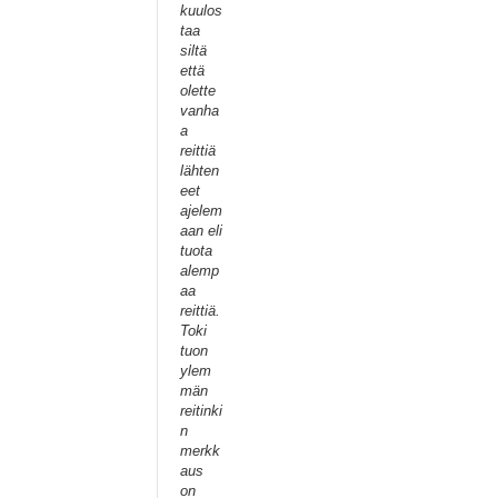
kuulos
taa
siltä
että
olette
vanha
a
reittiä
lähten
eet
ajelem
aan eli
tuota
alemp
aa
reittiä.
Toki
tuon
ylem
män
reitinki
n
merkk
aus
on