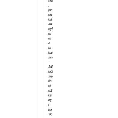
siä
,
jot
en
kä
än
nyi
m
m
e
ta
kai
sin
.
Jäl
kiä
sie
llä
ei
nä
ky
ny
t
tui
sk