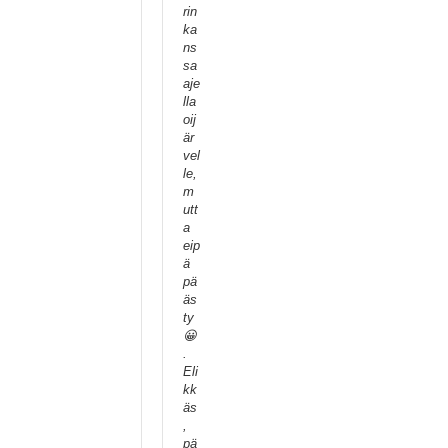
rin
ka
ns
sa
aje
lla
oij
är
vel
le,
m
utt
a
eip
ä
pä
äs
ty
😀
.
Eli
kk
äs
,
pä