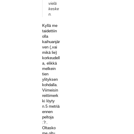
vielä
keske
n.
Kyllä me
taidettiin
olla
kaihuanjär
ven (,vai
mikä lie)
korkeudell
a, elikkä
melkein
tien
ylityksen
kohdalla.
Viimeisin
reittimerk
ki löyty
n.5 metriä
ennen
peltoja
:?:.
Oltasko
me oltu