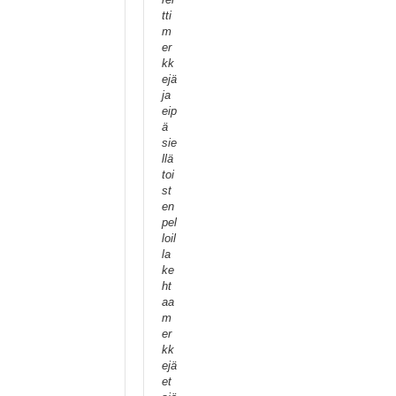
tti
m
er
kk
ejä
ja
eip
ä
sie
llä
toi
st
en
pel
loil
la
ke
ht
aa
m
er
kk
ejä
et