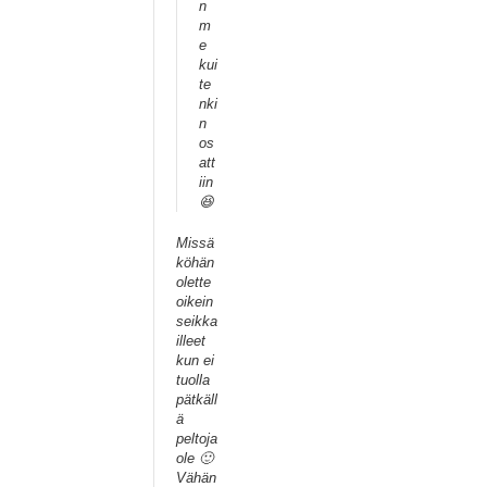
n
m
e
kui
te
nki
n
os
att
iin
😆
Missä
köhän
olette
oikein
seikka
illeet
kun ei
tuolla
pätkäll
ä
peltoja
ole 🙂
Vähän