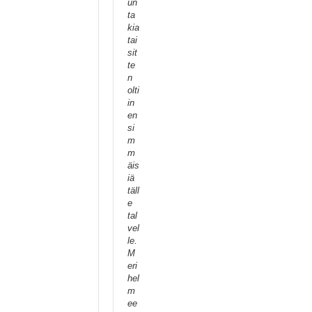
un
ta
kia
tai
sit
te
n
olti
in
en
si
m
m
äis
iä
täll
e
tal
vel
le.
M
eri
hel
m
ee