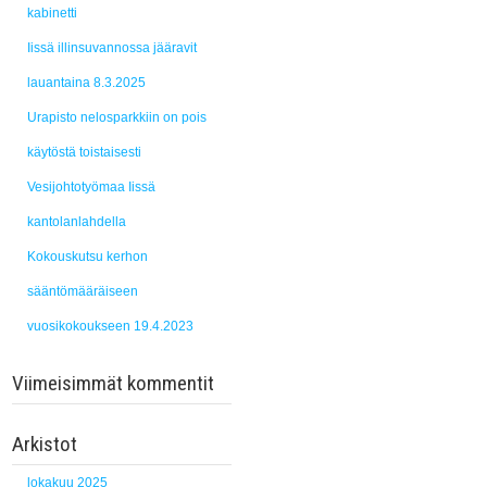
kabinetti
Iissä illinsuvannossa jääravit
lauantaina 8.3.2025
Urapisto nelosparkkiin on pois
käytöstä toistaisesti
Vesijohtotyömaa Iissä
kantolanlahdella
Kokouskutsu kerhon
sääntömääräiseen
vuosikokoukseen 19.4.2023
Viimeisimmät kommentit
Arkistot
lokakuu 2025