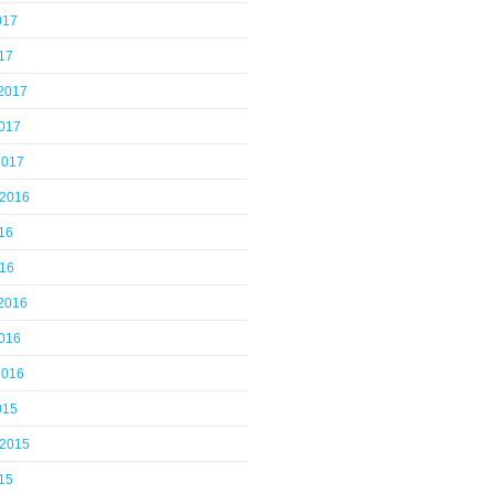
017
17
 2017
2017
2017
 2016
16
016
 2016
2016
2016
015
 2015
15