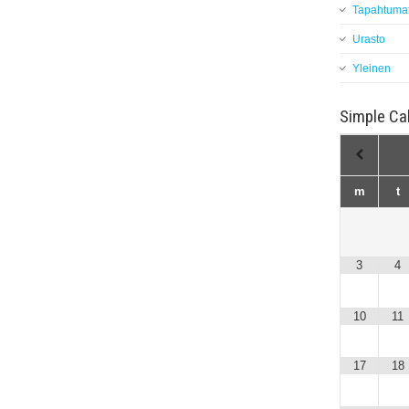
Tapahtuma
Urasto
Yleinen
Simple Ca
m
t
3
4
10
11
17
18