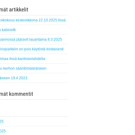
ät artikkelit
sikokous keskiviikkona 22.10.2025 Iissä
 kabinetti
suvannossa jääravit lauantaina 8.3.2025
losparkkiin on pois käytöstä toistaisesti
ömaa Iissä kantolanlahdella
u kerhon sääntömääräiseen
kseen 19.4.2023
mmät kommentit
25
2025