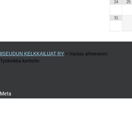
24
25
31
IISEUDUN KELKKAILIJAT RY
>
Vastaa aiheeseen:
Työkelkka kerholle.
Meta
Kirjaudu sisään
Sisältösyöte
Kommenttisyöte
WordPress.org