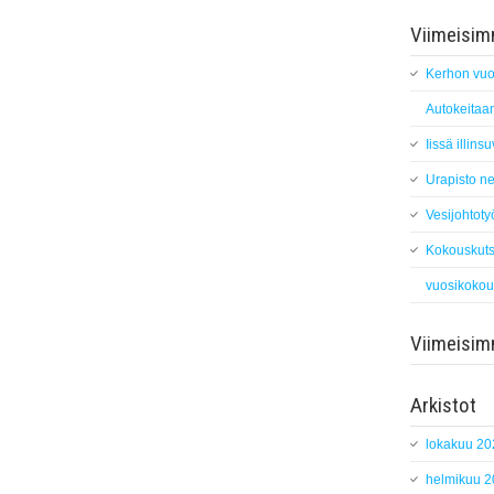
Viimeisimm
Kerhon vuo
Autokeitaan
Iissä illin
Urapisto ne
Vesijohtoty
Kokouskuts
vuosikokou
Viimeisi
Arkistot
lokakuu 20
helmikuu 