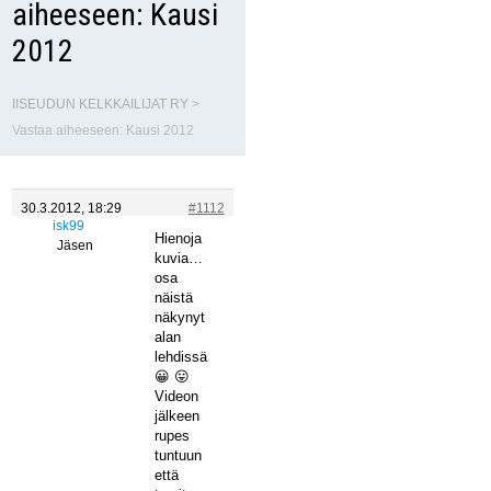
aiheeseen: Kausi
2012
IISEUDUN KELKKAILIJAT RY
>
Vastaa aiheeseen: Kausi 2012
30.3.2012, 18:29
#1112
isk99
Hienoja
Jäsen
kuvia…
osa
näistä
näkynyt
alan
lehdissä
😀 😛
Videon
jälkeen
rupes
tuntuun
että