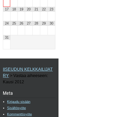
17
18
19
20
21
22
23
24
25
26
27
28
29
30
31
IISEUDUN KELKKAILIJAT
RY
>
Vastaa aiheeseen:
Kausi 2012
Meta
Kirjaudu sisään
Sisältösyöte
Kommenttisyöte