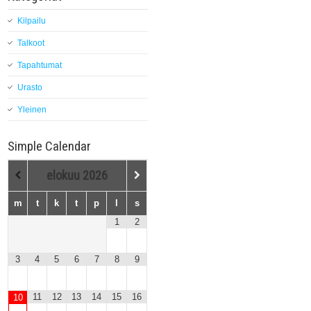
Kilpailu
Talkoot
Tapahtumat
Urasto
Yleinen
Simple Calendar
elokuu
2026
m
t
k
t
p
l
s
1
2
3
4
5
6
7
8
9
11
12
13
14
15
16
10