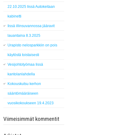
22.10.2025 Iissä Autokeitaan
kabinetti
Iissä illinsuvannossa jääravit
lauantaina 8.3.2025
Urapisto nelosparkkiin on pois
käytöstä toistaisesti
Vesijohtotyömaa Iissä
kantolanlahdella
Kokouskutsu kerhon
sääntömääräiseen
vuosikokoukseen 19.4.2023
Viimeisimmät kommentit