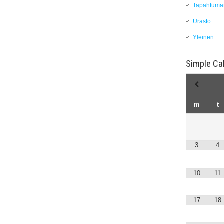
Tapahtuma
Urasto
Yleinen
Simple Ca
m
t
3
4
10
11
17
18