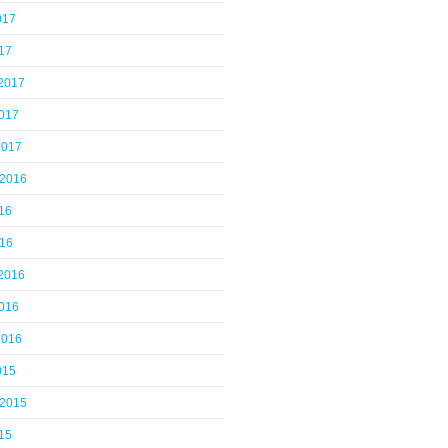
017
17
 2017
2017
2017
 2016
16
016
 2016
2016
2016
015
 2015
15