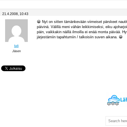
21.4.2008, 10:43
😀 Nyt on sitten tämänkevään viimeiset pärskeet nautitt
päivinä. Välillä meni vähän leikkimiseksi, eiku ajoharjoi
päin, vaikkakin näillä ilmoilla ei enää monta päivää. H
järjestämiin tapahtumiin / talkoisiin suven aikana. 😀
tati
Jäsen