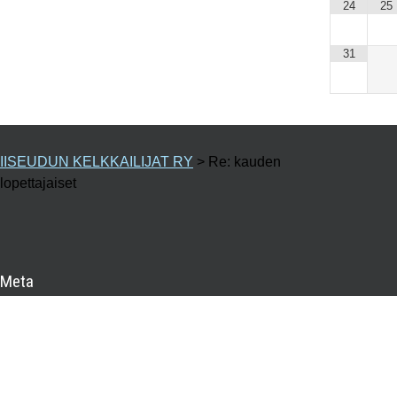
24
25
31
IISEUDUN KELKKAILIJAT RY
>
Re: kauden
lopettajaiset
Meta
Kirjaudu sisään
Sisältösyöte
Kommenttisyöte
WordPress.org