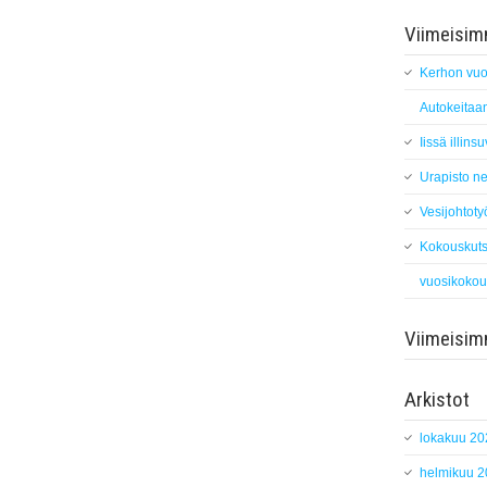
Viimeisimm
Kerhon vuo
Autokeitaan
Iissä illin
Urapisto ne
Vesijohtoty
Kokouskuts
vuosikokou
Viimeisi
Arkistot
lokakuu 20
helmikuu 