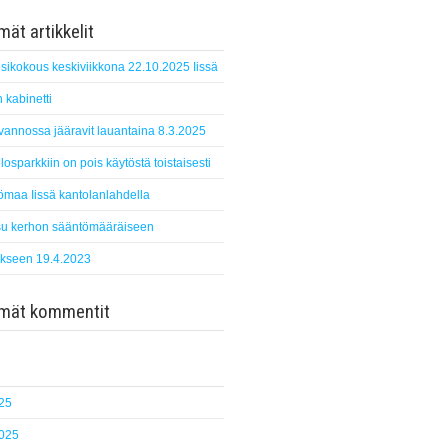
ät artikkelit
sikokous keskiviikkona 22.10.2025 Iissä
 kabinetti
suvannossa jääravit lauantaina 8.3.2025
losparkkiin on pois käytöstä toistaisesti
ömaa Iissä kantolanlahdella
u kerhon sääntömääräiseen
kseen 19.4.2023
mmät kommentit
25
2025