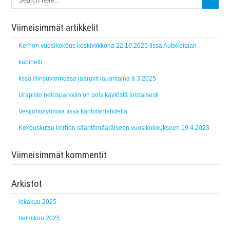
Viimeisimmät artikkelit
Kerhon vuosikokous keskiviikkona 22.10.2025 Iissä Autokeitaan
kabinetti
Iissä illinsuvannossa jääravit lauantaina 8.3.2025
Urapisto nelosparkkiin on pois käytöstä toistaisesti
Vesijohtotyömaa Iissä kantolanlahdella
Kokouskutsu kerhon sääntömääräiseen vuosikokoukseen 19.4.2023
Viimeisimmät kommentit
Arkistot
lokakuu 2025
helmikuu 2025