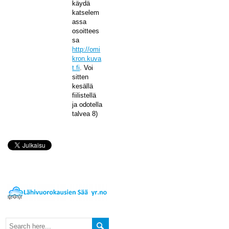
käydä
katselem
assa
osoittees
sa
http://omi
kron.kuva
t.fi
. Voi
sitten
kesällä
fiilistellä
ja odotella
talvea 8)