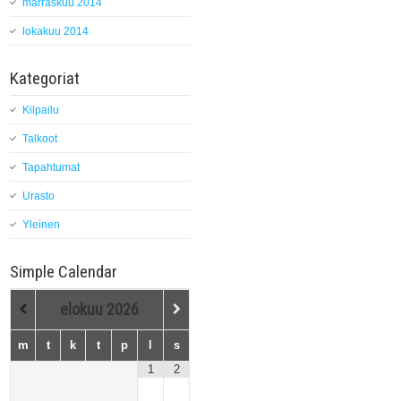
marraskuu 2014
lokakuu 2014
Kategoriat
Kilpailu
Talkoot
Tapahtumat
Urasto
Yleinen
Simple Calendar
elokuu
2026
m
t
k
t
p
l
s
1
2