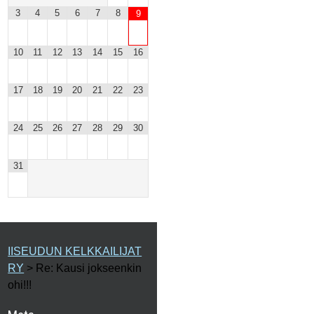
3
4
5
6
7
8
9
10
11
12
13
14
15
16
17
18
19
20
21
22
23
24
25
26
27
28
29
30
31
IISEUDUN KELKKAILIJAT
RY
>
Re: Kausi jokseenkin
ohi!!!