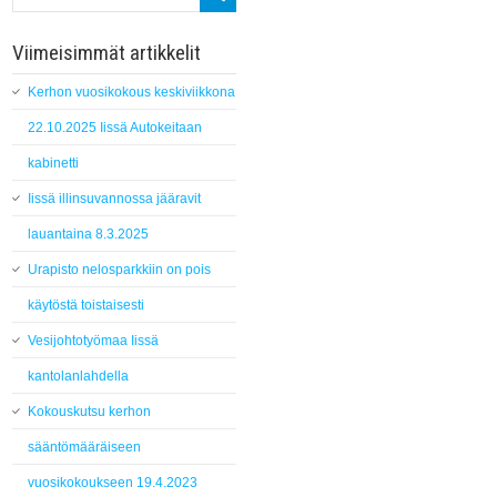
Viimeisimmät artikkelit
Kerhon vuosikokous keskiviikkona
22.10.2025 Iissä Autokeitaan
kabinetti
Iissä illinsuvannossa jääravit
lauantaina 8.3.2025
Urapisto nelosparkkiin on pois
käytöstä toistaisesti
Vesijohtotyömaa Iissä
kantolanlahdella
Kokouskutsu kerhon
sääntömääräiseen
vuosikokoukseen 19.4.2023