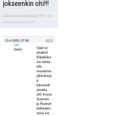
jokseenkin ohi!!!
IISEUDUN KELKKAILIJAT RY
>
Re:
Kausi jokseenkin ohi!!!
13.4.2009, 07:58
#970
Jari
Vaan jo
Jäsen
ainakin!
Kilpailuka
usi taitaa
olla
muutamia
pikkukisoj
a
lukuunott
amatta
ohi! Kuvia
Suomen
ja Ruotsin
kelkkakis
oista voi