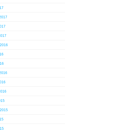
17
 2017
2017
2017
 2016
16
016
 2016
2016
2016
015
 2015
15
015