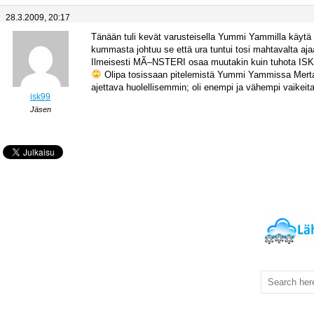
28.3.2009, 20:17
Tänään tuli kevät varusteisella Yummi Yammilla käytä
kummasta johtuu se että ura tuntui tosi mahtavalta aj
Ilmeisesti MÃ–NSTERI osaa muutakin kuin tuhota ISKÃ
Olipa tosissaan pitelemistä Yummi Yammissa Mertajoe
ajettava huolellisemmin; oli enempi ja vähempi vaikeita
isk99
Jäsen