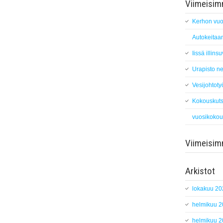
Viimeisimm
Kerhon vuo
Autokeitaan
Iissä illin
Urapisto ne
Vesijohtoty
Kokouskuts
vuosikokou
Viimeisi
Arkistot
lokakuu 20
helmikuu 
helmikuu 