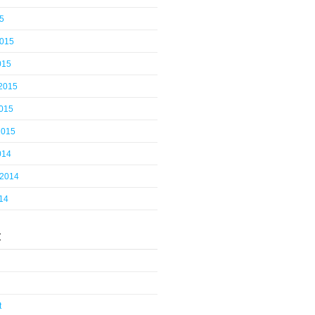
5
2015
015
 2015
2015
2015
014
 2014
14
t
t