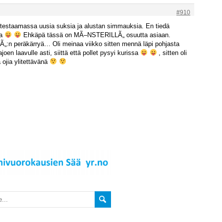
#910
 testaamassa uusia suksia ja alustan simmauksia. En tiedä
aa
Ehkäpä tässä on MÃ–NSTERILLÃ„ osuutta asiaan.
„:n peräkärryä… Oli meinaa viikko sitten mennä läpi pohjasta
n laavulle asti, siittä että pollet pysyi kurissa
, sitten oli
 ojia ylitettävänä