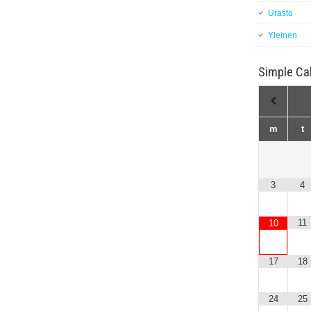
Urasto
Yleinen
Simple Ca
m
t
3
4
11
10
17
18
24
25