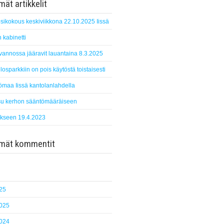
ät artikkelit
sikokous keskiviikkona 22.10.2025 Iissä
 kabinetti
suvannossa jääravit lauantaina 8.3.2025
losparkkiin on pois käytöstä toistaisesti
ömaa Iissä kantolanlahdella
u kerhon sääntömääräiseen
kseen 19.4.2023
mmät kommentit
25
2025
2024