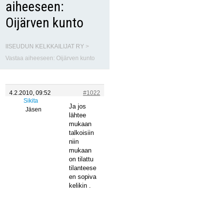
aiheeseen:
Oijärven kunto
IISEUDUN KELKKAILIJAT RY
>
Vastaa aiheeseen: Oijärven kunto
4.2.2010, 09:52
#1022
Sikita
Ja jos
Jäsen
lähtee
mukaan
talkoisiin
niin
mukaan
on tilattu
tilanteese
en sopiva
kelikin .