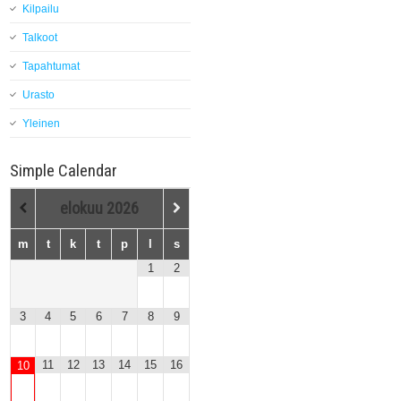
Kilpailu
Talkoot
Tapahtumat
Urasto
Yleinen
Simple Calendar
elokuu
2026
m
t
k
t
p
l
s
1
2
3
4
5
6
7
8
9
11
12
13
14
15
16
10