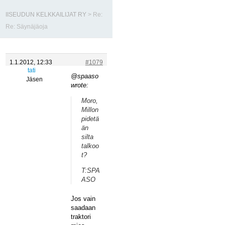
IISEUDUN KELKKAILIJAT RY
>
Re:
Re: Säynäjäoja
1.1.2012, 12:33
#1079
tati
@spaaso
Jäsen
wrote:
Moro,
Millon
pidetä
än
silta
talkoo
t?
T:SPA
ASO
Jos vain
saadaan
traktori