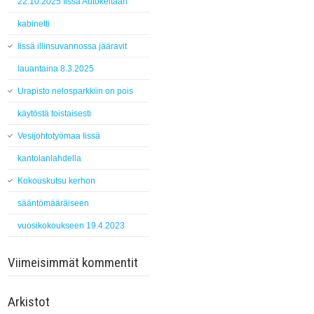
22.10.2025 Iissä Autokeitaan
kabinetti
Iissä illinsuvannossa jääravit
lauantaina 8.3.2025
Urapisto nelosparkkiin on pois
käytöstä toistaisesti
Vesijohtotyömaa Iissä
kantolanlahdella
Kokouskutsu kerhon
sääntömääräiseen
vuosikokoukseen 19.4.2023
Viimeisimmät kommentit
Arkistot