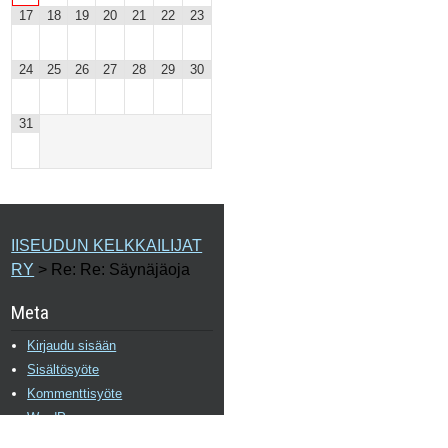
17
18
19
20
21
22
23
24
25
26
27
28
29
30
31
IISEUDUN KELKKAILIJAT
RY
>
Re: Re: Säynäjäoja
Meta
Kirjaudu sisään
Sisältösyöte
Kommenttisyöte
WordPress.org