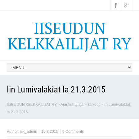
IISEUDUN
KELKKAILIJAT RY
Iin Lumivalakiat la 21.3.2015
IISEUDUN KELKKAILIJAT RY
>
Ajankohtaista
>
Talkoot
>
Iin Lumivalakiat
la 21.3.2015
Author:
isk_admin
16.3.2015
0 Comments