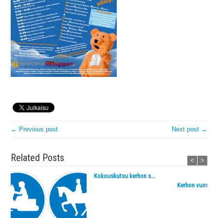
← Previous post
Next post →
Related Posts
<
>
Kokouskutsu kerhon s...
Kerhon vuosikok