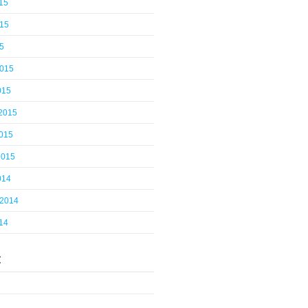
15
015
5
2015
015
 2015
2015
2015
014
 2014
14
t