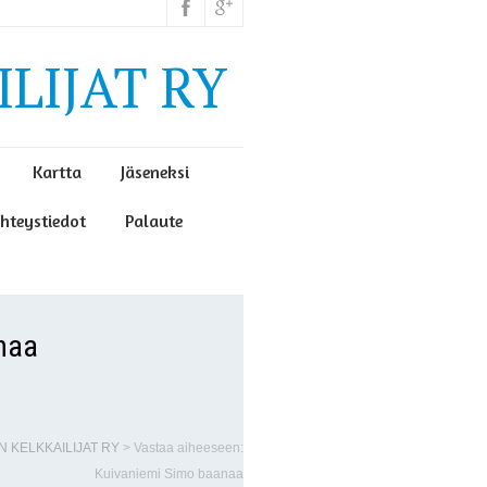
LIJAT RY
Kartta
Jäseneksi
hteystiedot
Palaute
naa
N KELKKAILIJAT RY
>
Vastaa aiheeseen:
Kuivaniemi Simo baanaa