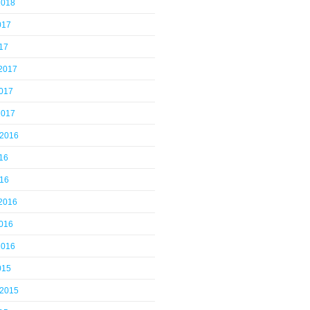
2018
017
17
 2017
2017
2017
 2016
16
016
 2016
2016
2016
015
 2015