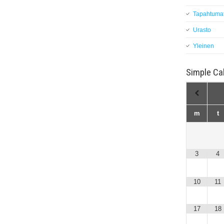
Tapahtuma
Urasto
Yleinen
Simple Ca
m
t
3
4
10
11
17
18