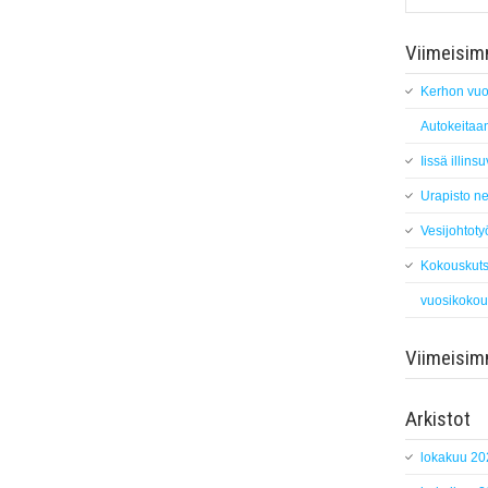
Viimeisimm
Kerhon vuo
Autokeitaan
Iissä illin
Urapisto ne
Vesijohtoty
Kokouskuts
vuosikokou
Viimeisi
Arkistot
lokakuu 20