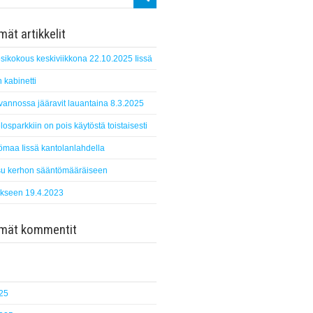
ät artikkelit
sikokous keskiviikkona 22.10.2025 Iissä
 kabinetti
suvannossa jääravit lauantaina 8.3.2025
losparkkiin on pois käytöstä toistaisesti
ömaa Iissä kantolanlahdella
u kerhon sääntömääräiseen
kseen 19.4.2023
mmät kommentit
25