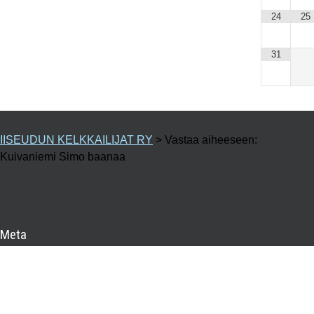
24
25
31
IISEUDUN KELKKAILIJAT RY
>
Vastaa aiheeseen:
Kuivaniemi Simo baanaa
Meta
Kirjaudu sisään
Sisältösyöte
Kommenttisyöte
WordPress.org