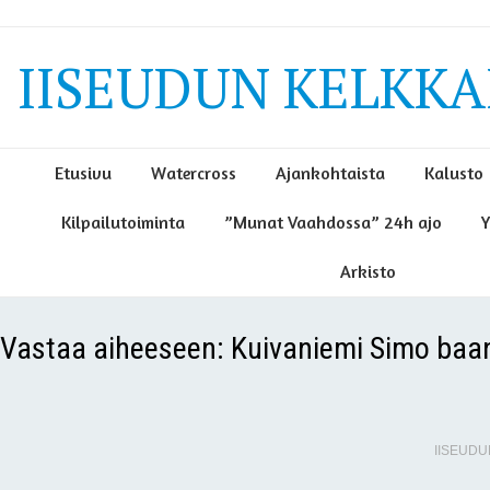
IISEUDUN KELKKAI
Etusivu
Watercross
Ajankohtaista
Kalusto
Kilpailutoiminta
”Munat Vaahdossa” 24h ajo
Y
Arkisto
Vastaa aiheeseen: Kuivaniemi Simo baa
IISEUDU