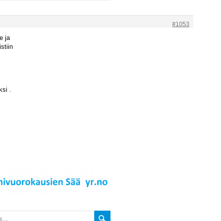
#1053
e ja
istiin
ksi .