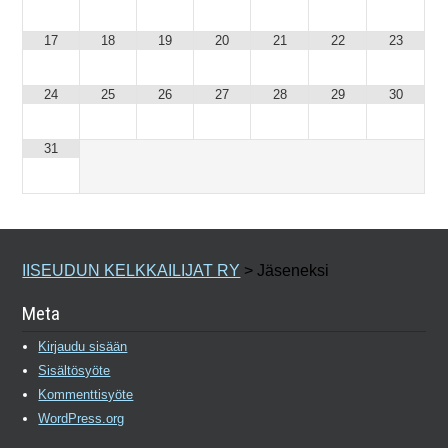
17
18
19
20
21
22
23
24
25
26
27
28
29
30
31
IISEUDUN KELKKAILIJAT RY
>
Jäseneksi
Meta
Kirjaudu sisään
Sisältösyöte
Kommenttisyöte
WordPress.org