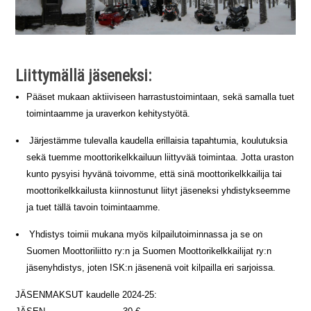
Liittymällä jäseneksi:
Pääset mukaan aktiiviseen harrastustoimintaan, sekä samalla tuet
toimintaamme ja uraverkon kehitystyötä.
Järjestämme tulevalla kaudella erillaisia tapahtumia, koulutuksia
sekä tuemme moottorikelkkailuun liittyvää toimintaa. Jotta uraston
kunto pysyisi hyvänä toivomme, että sinä moottorikelkkailija tai
moottorikelkkailusta kiinnostunut liityt jäseneksi yhdistykseemme
ja tuet tällä tavoin toimintaamme.
Yhdistys toimii mukana myös kilpailutoiminnassa ja se on
Suomen Moottoriliitto ry:n ja Suomen Moottorikelkkailijat ry:n
jäsenyhdistys, joten ISK:n jäsenenä voit kilpailla eri sarjoissa.
JÄSENMAKSUT kaudelle 2024-25: