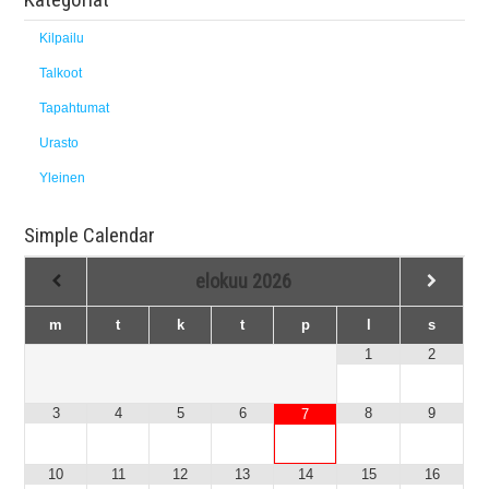
Kilpailu
Talkoot
Tapahtumat
Urasto
Yleinen
Simple Calendar
elokuu
2026
m
t
k
t
p
l
s
1
2
3
4
5
6
8
9
7
10
11
12
13
14
15
16