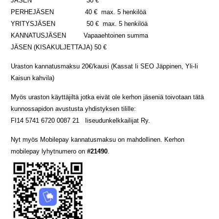
JÄSEN 30 €
PERHEJÄSEN 40 € max. 5 henkilöä
YRITYSJÄSEN 50 € max. 5 henkilöä
KANNATUSJÄSEN Vapaaehtoinen summa
JÄSEN (KISAKULJETTAJA) 50 €
Uraston kannatusmaksu 20€/kausi (Kassat Ii SEO Jäppinen, Yli-Ii
Kaisun kahvila)
Myös uraston käyttäjiltä jotka eivät ole kerhon jäseniä toivotaan tätä
kunnossapidon avustusta yhdistyksen tilille:
FI14 5741 6720 0087 21 Iiseudunkelkkailijat Ry.
Nyt myös Mobilepay kannatusmaksu on mahdollinen. Kerhon
mobilepay lyhytnumero on
#21490
.