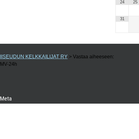
24
25
31
IISEUDUN KELKKAILIJAT RY
>
Vastaa aiheeseen:
MV-24h
Meta
Kirjaudu sisään
Sisältösyöte
Kommenttisyöte
WordPress.org