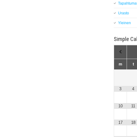
Tapahtuma
Urasto
Yleinen
Simple Ca
m
t
3
4
10
11
17
18