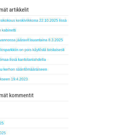
ät artikkelit
sikokous keskiviikkona 22.10.2025 Iissä
 kabinetti
suvannossa jääravit lauantaina 8.3.2025
losparkkiin on pois käytöstä toistaisesti
ömaa Iissä kantolanlahdella
u kerhon sääntömääräiseen
kseen 19.4.2023
mmät kommentit
25
2025