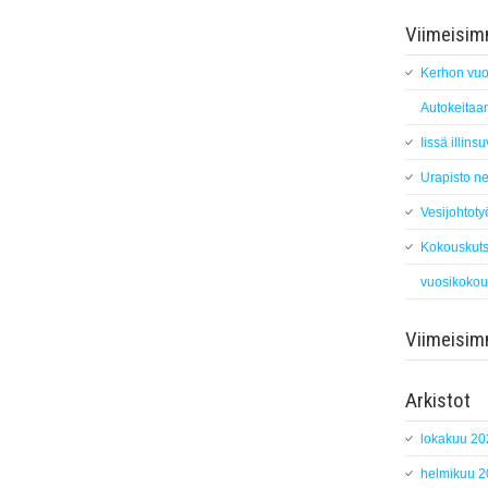
Viimeisimm
Kerhon vuo
Autokeitaan
Iissä illin
Urapisto ne
Vesijohtoty
Kokouskuts
vuosikokou
Viimeisi
Arkistot
lokakuu 20
helmikuu 