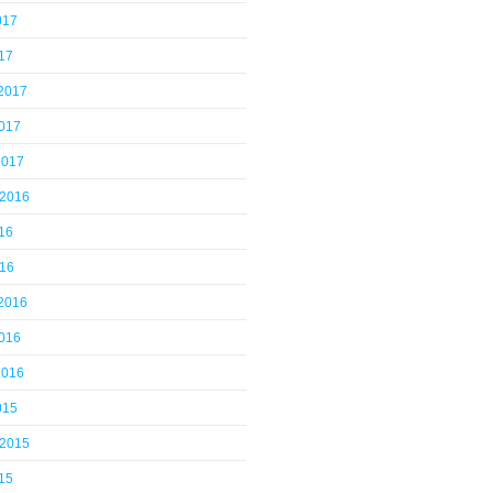
017
17
 2017
2017
2017
 2016
16
016
 2016
2016
2016
015
 2015
15