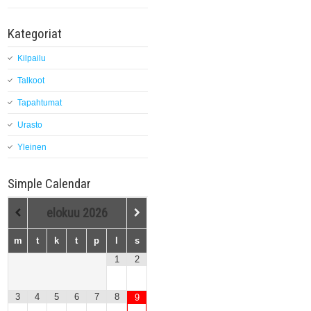
Kategoriat
Kilpailu
Talkoot
Tapahtumat
Urasto
Yleinen
Simple Calendar
elokuu
2026
m
t
k
t
p
l
s
1
2
3
4
5
6
7
8
9