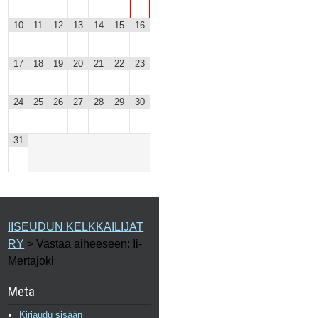
10
11
12
13
14
15
16
17
18
19
20
21
22
23
24
25
26
27
28
29
30
31
IISEUDUN KELKKAILIJAT
RY
>
Vastaa aiheeseen: Ii-
Mertajoki
Meta
Kirjaudu sisään