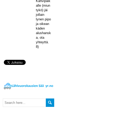
Kahvipaik
alle (miun
tykö) jäi
jollain
lynen pipo
ja oikean
käden
alushansk
a, ota
yhteyttä.
8)