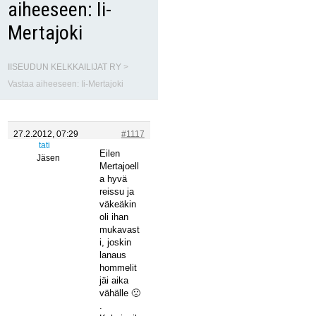
aiheeseen: Ii-
Mertajoki
IISEUDUN KELKKAILIJAT RY
>
Vastaa aiheeseen: Ii-Mertajoki
27.2.2012, 07:29
#1117
tati
Eilen
Jäsen
Mertajoell
a hyvä
reissu ja
väkeäkin
oli ihan
mukavast
i, joskin
lanaus
hommelit
jäi aika
vähälle 🙁
.