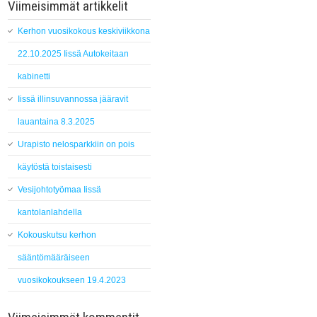
Viimeisimmät artikkelit
Kerhon vuosikokous keskiviikkona
22.10.2025 Iissä Autokeitaan
kabinetti
Iissä illinsuvannossa jääravit
lauantaina 8.3.2025
Urapisto nelosparkkiin on pois
käytöstä toistaisesti
Vesijohtotyömaa Iissä
kantolanlahdella
Kokouskutsu kerhon
sääntömääräiseen
vuosikokoukseen 19.4.2023