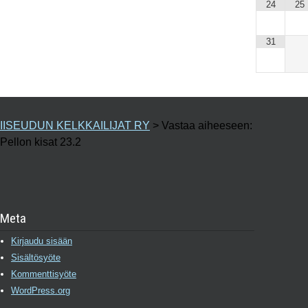
24
25
31
IISEUDUN KELKKAILIJAT RY
>
Vastaa aiheeseen:
Pellon kisat 23.2
Meta
Kirjaudu sisään
Sisältösyöte
Kommenttisyöte
WordPress.org