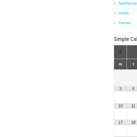
Tapahtuma
Urasto
Yleinen
Simple Ca
m
t
3
4
10
11
17
18