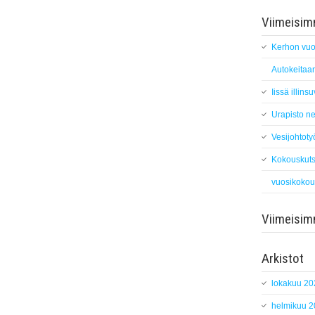
Viimeisimm
Kerhon vuo
Autokeitaan
Iissä illin
Urapisto ne
Vesijohtoty
Kokouskuts
vuosikokou
Viimeisi
Arkistot
lokakuu 20
helmikuu 