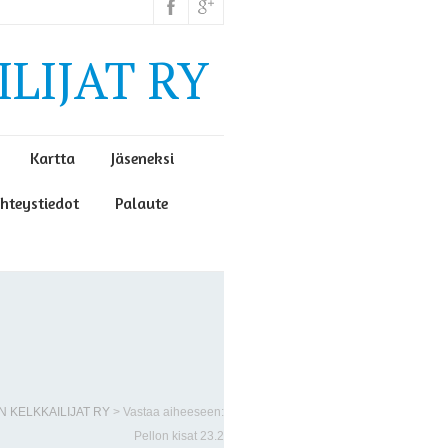
LIJAT RY
Kartta
Jäseneksi
hteystiedot
Palaute
N KELKKAILIJAT RY
>
Vastaa aiheeseen:
Pellon kisat 23.2