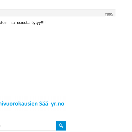
#895
lutoiminta -osiosta löytyy!!!!