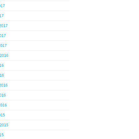
017
17
 2017
2017
2017
 2016
16
016
 2016
2016
2016
015
 2015
15