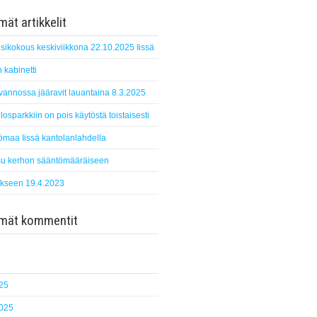
ät artikkelit
sikokous keskiviikkona 22.10.2025 Iissä
 kabinetti
suvannossa jääravit lauantaina 8.3.2025
losparkkiin on pois käytöstä toistaisesti
ömaa Iissä kantolanlahdella
u kerhon sääntömääräiseen
kseen 19.4.2023
mmät kommentit
25
2025