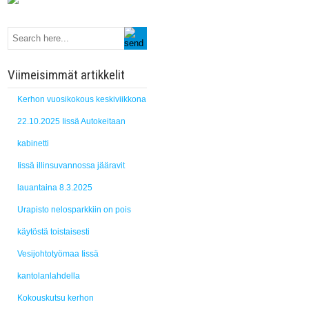
Viimeisimmät artikkelit
Kerhon vuosikokous keskiviikkona
22.10.2025 Iissä Autokeitaan
kabinetti
Iissä illinsuvannossa jääravit
lauantaina 8.3.2025
Urapisto nelosparkkiin on pois
käytöstä toistaisesti
Vesijohtotyömaa Iissä
kantolanlahdella
Kokouskutsu kerhon