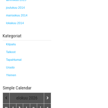
tammikuu 2015
joulukuu 2014
marraskuu 2014
lokakuu 2014
Kategoriat
Kilpailu
Talkoot
Tapahtumat
Urasto
Yleinen
Simple Calendar
elokuu
2026
m
t
k
t
p
l
s