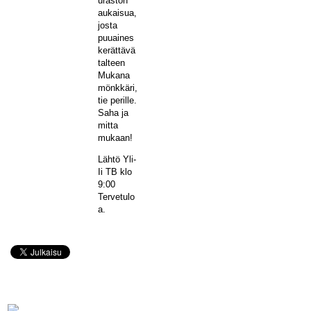
uraston
aukaisua,
josta
puuaines
kerättävä
talteen
Mukana
mönkkäri,
tie perille.
Saha ja
mitta
mukaan!
Lähtö Yli-
Ii TB klo
9:00
Tervetulo
a.