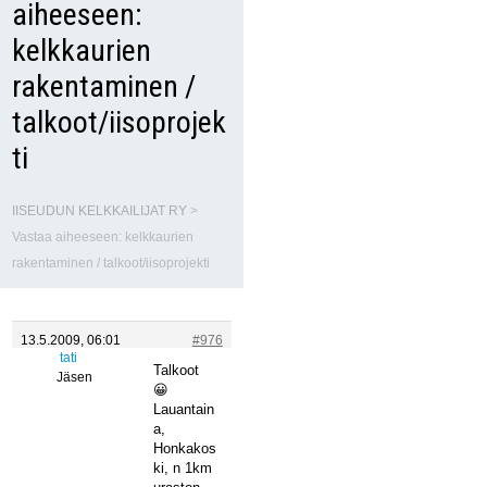
aiheeseen:
kelkkaurien
rakentaminen /
talkoot/iisoprojek
ti
IISEUDUN KELKKAILIJAT RY
>
Vastaa aiheeseen: kelkkaurien
rakentaminen / talkoot/iisoprojekti
13.5.2009, 06:01
#976
tati
Talkoot
Jäsen
😀
Lauantain
a,
Honkakos
ki, n 1km