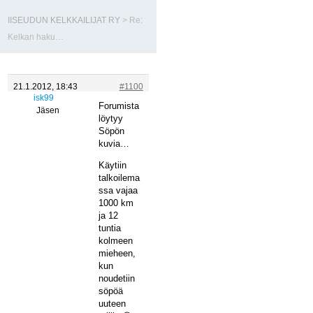
IISEUDUN KELKKAILIJAT RY
>
Re:
Kelkan haku…
21.1.2012, 18:43
#1100
isk99
Forumista
Jäsen
löytyy
Söpön
kuvia…
Käytiin
talkoilema
ssa vajaa
1000 km
ja 12
tuntia
kolmeen
mieheen,
kun
noudetiin
söpöä
uuteen