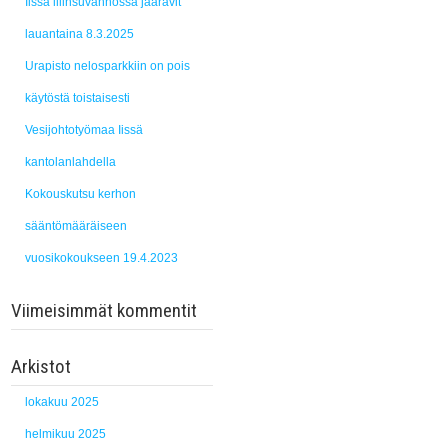
Iissä illinsuvannossa jääravit
lauantaina 8.3.2025
Urapisto nelosparkkiin on pois
käytöstä toistaisesti
Vesijohtotyömaa Iissä
kantolanlahdella
Kokouskutsu kerhon
sääntömääräiseen
vuosikokoukseen 19.4.2023
Viimeisimmät kommentit
Arkistot
lokakuu 2025
helmikuu 2025