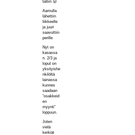
talliin 😛
Aamulla
lähettiin
liikkeelle
ja juuri
saavuttiin
perille
Nyt on
kasassa
n. 2/3 ja
loput on
yksityishe
nkilöltä
lainassa
kunnes
saadaan
”osakkeid
en
myynti”
loppuun.
Joten
vielä
kerkiät