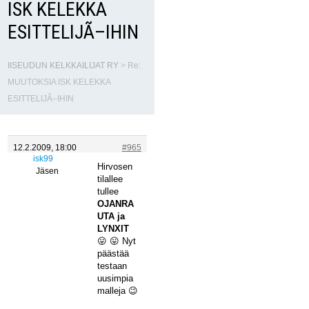
ISK KELEKKA
ESITTELIJÃ–IHIN
IISEUDUN KELKKAILIJAT RY
>
Re:
MUUTOKSIA ISK KELEKKA
ESITTELIJÃ–IHIN
12.2.2009, 18:00
#965
isk99
Hirvosen
Jäsen
tilallee
tullee
OJANRA
UTA ja
LYNXIT
😛 😛 Nyt
päästää
testaan
uusimpia
malleja 😉