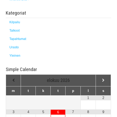
Kategoriat
Kilpailu
Talkoot
Tapahtumat
Urasto
Yleinen
Simple Calendar
elokuu
2026
m
t
k
t
p
l
s
1
2
3
4
5
7
8
9
6