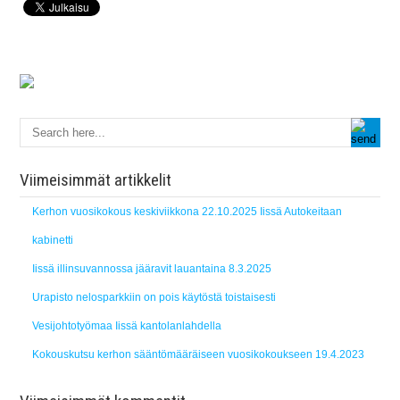
Viimeisimmät artikkelit
Kerhon vuosikokous keskiviikkona 22.10.2025 Iissä Autokeitaan
kabinetti
Iissä illinsuvannossa jääravit lauantaina 8.3.2025
Urapisto nelosparkkiin on pois käytöstä toistaisesti
Vesijohtotyömaa Iissä kantolanlahdella
Kokouskutsu kerhon sääntömääräiseen vuosikokoukseen 19.4.2023