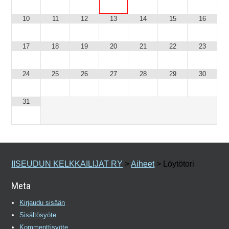
10
11
12
13
14
15
16
17
18
19
20
21
22
23
24
25
26
27
28
29
30
31
IISEUDUN KELKKAILIJAT RY
>
Aiheet
>
Löytötori
Meta
Kirjaudu sisään
Sisältösyöte
Kommenttisyöte