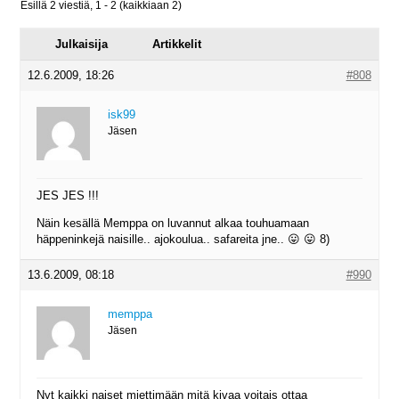
Esillä 2 viestiä, 1 - 2 (kaikkiaan 2)
Julkaisija
Artikkelit
12.6.2009, 18:26
#808
isk99
Jäsen
JES JES !!!
Näin kesällä Memppa on luvannut alkaa touhuamaan
häppeninkejä naisille.. ajokoulua.. safareita jne.. 😛 😛 8)
13.6.2009, 08:18
#990
memppa
Jäsen
Nyt kaikki naiset miettimään mitä kivaa voitais ottaa