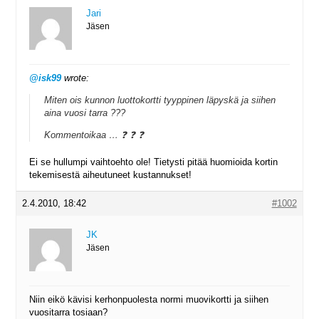
Jari
Jäsen
@isk99
wrote:
Miten ois kunnon luottokortti tyyppinen läpyskä ja siihen
aina vuosi tarra ???
Kommentoikaa … ❓ ❓ ❓
Ei se hullumpi vaihtoehto ole! Tietysti pitää huomioida kortin
tekemisestä aiheutuneet kustannukset!
2.4.2010, 18:42
#1002
JK
Jäsen
Niin eikö kävisi kerhonpuolesta normi muovikortti ja siihen
vuositarra tosiaan?