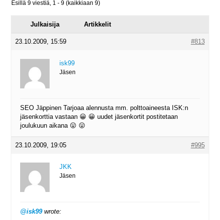
Esillä 9 viestiä, 1 - 9 (kaikkiaan 9)
Julkaisija
Artikkelit
23.10.2009, 15:59
#813
isk99
Jäsen
SEO Jäppinen Tarjoaa alennusta mm. polttoaineesta ISK:n
jäsenkorttia vastaan 😀 😀 uudet jäsenkortit postitetaan
joulukuun aikana 😛 😛
23.10.2009, 19:05
#995
JKK
Jäsen
@isk99
wrote: