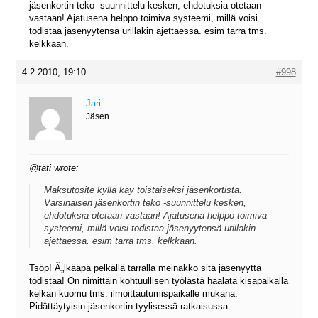
jäsenkortin teko -suunnittelu kesken, ehdotuksia otetaan
vastaan! Ajatusena helppo toimiva systeemi, millä voisi
todistaa jäsenyytensä urillakin ajettaessa. esim tarra tms.
kelkkaan.
4.2.2010, 19:10
#998
Jari
Jäsen
@täti wrote:
Maksutosite kyllä käy toistaiseksi jäsenkortista.
Varsinaisen jäsenkortin teko -suunnittelu kesken,
ehdotuksia otetaan vastaan! Ajatusena helppo toimiva
systeemi, millä voisi todistaa jäsenyytensä urillakin
ajettaessa. esim tarra tms. kelkkaan.
Tsöp! Ã„lkääpä pelkällä tarralla meinakko sitä jäsenyyttä
todistaa! On nimittäin kohtuullisen työlästä haalata kisapaikalla
kelkan kuomu tms. ilmoittautumispaikalle mukana.
Pidättäytyisin jäsenkortin tyylisessä ratkaisussa…