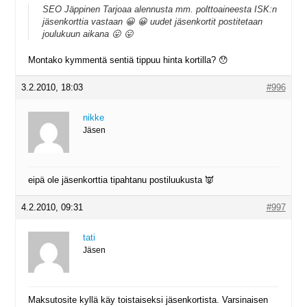
SEO Jäppinen Tarjoaa alennusta mm. polttoaineesta ISK:n
jäsenkorttia vastaan 😀 😀 uudet jäsenkortit postitetaan
joulukuun aikana 😛 😛
Montako kymmentä sentiä tippuu hinta kortilla? 😯
3.2.2010, 18:03
#996
nikke
Jäsen
eipä ole jäsenkorttia tipahtanu postiluukusta 👿
4.2.2010, 09:31
#997
tati
Jäsen
Maksutosite kyllä käy toistaiseksi jäsenkortista. Varsinaisen