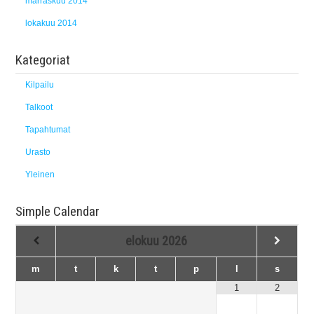
marraskuu 2014
lokakuu 2014
Kategoriat
Kilpailu
Talkoot
Tapahtumat
Urasto
Yleinen
Simple Calendar
elokuu
2026
m
t
k
t
p
l
s
1
2