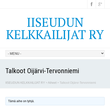
IISEUDUN
KELKKAILIJAT RY
Talkoot Oijärvi-Tervonniemi
IISEUDUN KELKKAILIJAT RY
>
Aiheet
>
Talkoot Oijärvi-Tervonniemi
Tämä aihe on tyhjä.