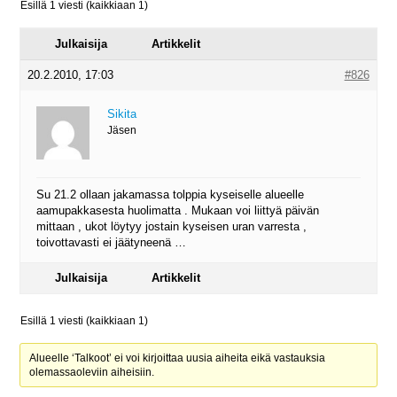
Esillä 1 viesti (kaikkiaan 1)
Julkaisija
Artikkelit
20.2.2010, 17:03
#826
Sikita
Jäsen
Su 21.2 ollaan jakamassa tolppia kyseiselle alueelle
aamupakkasesta huolimatta . Mukaan voi liittyä päivän
mittaan , ukot löytyy jostain kyseisen uran varresta ,
toivottavasti ei jäätyneenä …
Julkaisija
Artikkelit
Esillä 1 viesti (kaikkiaan 1)
Alueelle ‘Talkoot’ ei voi kirjoittaa uusia aiheita eikä vastauksia
olemassaoleviin aiheisiin.