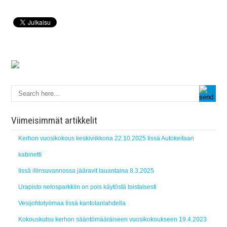
Viimeisimmät artikkelit
Kerhon vuosikokous keskiviikkona 22.10.2025 Iissä Autokeitaan
kabinetti
Iissä illinsuvannossa jääravit lauantaina 8.3.2025
Urapisto nelosparkkiin on pois käytöstä toistaisesti
Vesijohtotyömaa Iissä kantolanlahdella
Kokouskutsu kerhon sääntömääräiseen vuosikokoukseen 19.4.2023