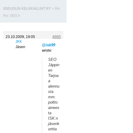
IISEUDUN KELKKAILIJAT RY
>
Re:
Re: SEO Ii
23.10.2009, 19:05
#995
JKK
@isk99
Jäsen
wrote:
SEO
Jäppin
en
Tarjoa
a
alennu
sta
mm.
poltto
ainees
ta
ISK:n
jäsenk
orttia