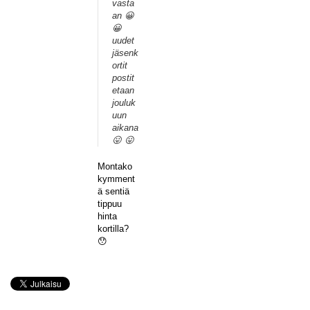
vasta
an 😀
😀
uudet
jäsenk
ortit
postit
etaan
jouluk
uun
aikana
😛 😛
Montako
kymment
ä sentiä
tippuu
hinta
kortilla?
😯