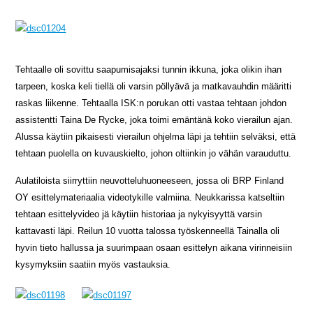
Tehtaalle oli sovittu saapumisajaksi tunnin ikkuna, joka olikin ihan
tarpeen, koska keli tiellä oli varsin pöllyävä ja matkavauhdin määritti
raskas liikenne. Tehtaalla ISK:n porukan otti vastaa tehtaan johdon
assistentti Taina De Rycke, joka toimi emäntänä koko vierailun ajan.
Alussa käytiin pikaisesti vierailun ohjelma läpi ja tehtiin selväksi, että
tehtaan puolella on kuvauskielto, johon oltiinkin jo vähän varauduttu.
Aulatiloista siirryttiin neuvotteluhuoneeseen, jossa oli BRP Finland
OY esittelymateriaalia videotykille valmiina. Neukkarissa katseltiin
tehtaan esittelyvideo jä käytiin historiaa ja nykyisyyttä varsin
kattavasti läpi. Reilun 10 vuotta talossa työskenneellä Tainalla oli
hyvin tieto hallussa ja suurimpaan osaan esittelyn aikana virinneisiin
kysymyksiin saatiin myös vastauksia.