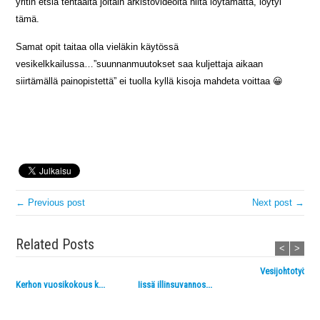
yritin etsiä tehtaalta joitain arkistovideoita niitä löytämättä, löytyi
tämä.
Samat opit taitaa olla vieläkin käytössä
vesikelkkailussa…”suunnanmuutokset saa kuljettaja aikaan
siirtämällä painopistettä” ei tuolla kyllä kisoja mahdeta voittaa 😀
← Previous post
Next post →
Related Posts
<
>
Vesijohtotyömaa 
Kerhon vuosikokous k...
Iissä illinsuvannos...