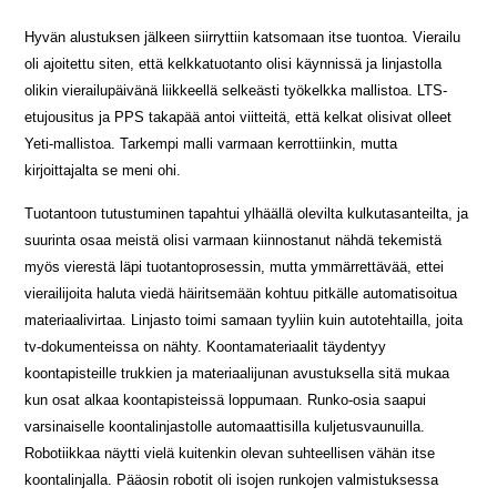
Hyvän alustuksen jälkeen siirryttiin katsomaan itse tuontoa. Vierailu
oli ajoitettu siten, että kelkkatuotanto olisi käynnissä ja linjastolla
olikin vierailupäivänä liikkeellä selkeästi työkelkka mallistoa. LTS-
etujousitus ja PPS takapää antoi viitteitä, että kelkat olisivat olleet
Yeti-mallistoa. Tarkempi malli varmaan kerrottiinkin, mutta
kirjoittajalta se meni ohi.
Tuotantoon tutustuminen tapahtui ylhäällä olevilta kulkutasanteilta, ja
suurinta osaa meistä olisi varmaan kiinnostanut nähdä tekemistä
myös vierestä läpi tuotantoprosessin, mutta ymmärrettävää, ettei
vierailijoita haluta viedä häiritsemään kohtuu pitkälle automatisoitua
materiaalivirtaa. Linjasto toimi samaan tyyliin kuin autotehtailla, joita
tv-dokumenteissa on nähty. Koontamateriaalit täydentyy
koontapisteille trukkien ja materiaalijunan avustuksella sitä mukaa
kun osat alkaa koontapisteissä loppumaan. Runko-osia saapui
varsinaiselle koontalinjastolle automaattisilla kuljetusvaunuilla.
Robotiikkaa näytti vielä kuitenkin olevan suhteellisen vähän itse
koontalinjalla. Pääosin robotit oli isojen runkojen valmistuksessa