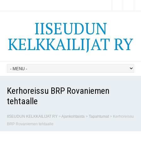
IISEUDUN
KELKKAILIJAT RY
Kerhoreissu BRP Rovaniemen
tehtaalle
IISEUDUN KELKKAILIJAT RY
>
Ajankohtaista
>
Tapahtumat
>
Kerhoreissu
BRP Rovaniemen tehtaalle