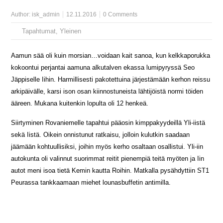
Author:
isk_admin
12.11.2016
0 Comments
Tapahtumat
,
Yleinen
Aamun sää oli kuin morsian…voidaan kait sanoa, kun kelkkaporukka
kokoontui perjantai aamuna alkutalven ekassa lumipyryssä Seo
Jäppiselle Iihin. Harmillisesti pakotettuina järjestämään kerhon reissu
arkipäivälle, karsi ison osan kiinnostuneista lähtijöistä normi töiden
ääreen. Mukana kuitenkin lopulta oli 12 henkeä.
Siirtyminen Rovaniemelle tapahtui pääosin kimppakyydeillä Yli-iistä
sekä Iistä. Oikein onnistunut ratkaisu, jolloin kulutkin saadaan
jäämään kohtuullisiksi, joihin myös kerho osaltaan osallistui. Yli-iin
autokunta oli valinnut suorimmat reitit pienempiä teitä myöten ja Iin
autot meni isoa tietä Kemin kautta Roihin. Matkalla pysähdyttiin ST1
Peurassa tankkaamaan miehet lounasbuffetin antimilla.