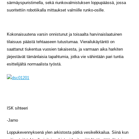
särmäyspuristimella, sekä riunkovalmistuksen loppupäässä, jossa
suoritettiin robotiikalla mittaukset valmiille runko-osille.
Kokonaisuutena varsin onnistunut ja toisaalta harvinaislaatuinen
tilaisuus päästä tehtaaseen tutustumaa. Vierailukäytäntö on
saattanut tiukentua vuosien takaisesta, ja varmaan aika harkiten
järjestävät tämänlaisia tapahtumia, jotka vie vähintään pari tuntia
esittelijältä normaalista työstä.
ISK sihteeri
-Jarno
Loppukevennyksenä ylen arkistosta pätkä vesikelkkailua. Siinä kun