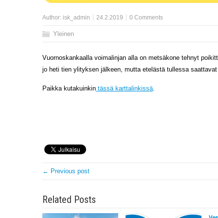
Author:
isk_admin
24.2.2019
0 Comments
Yleinen
Vuornoskankaalla voimalinjan alla on metsäkone tehnyt poikitt
jo heti tien ylityksen jälkeen, mutta etelästä tullessa saattavat 
Paikka kutakuinkin
tässä karttalinkissä
.
← Previous post
Related Posts
Ves