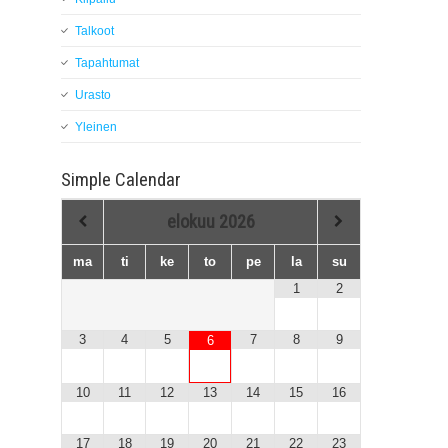
Talkoot
Tapahtumat
Urasto
Yleinen
Simple Calendar
elokuu
2026
ma
ti
ke
to
pe
la
su
1
2
3
4
5
7
8
9
6
10
11
12
13
14
15
16
17
18
19
20
21
22
23