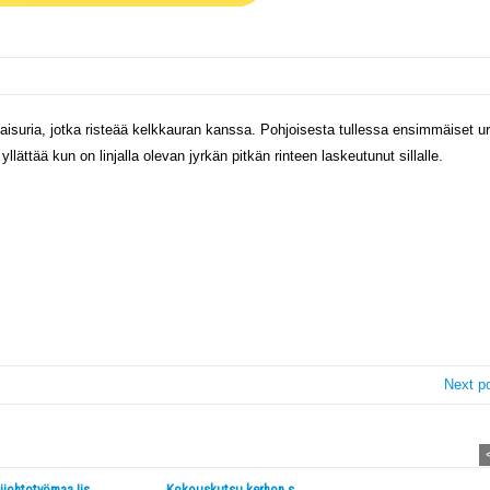
aisuria, jotka risteää kelkkauran kanssa. Pohjoisesta tullessa ensimmäiset ur
yllättää kun on linjalla olevan jyrkän pitkän rinteen laskeutunut sillalle.
Next p
ijohtotyömaa Iis...
Kokouskutsu kerhon s...